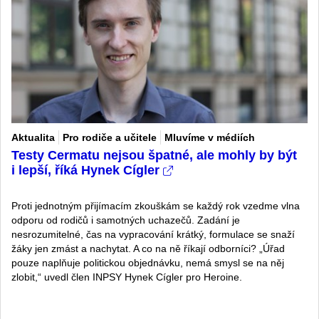
Aktualita
Pro rodiče a učitele
Mluvíme v médiích
Testy Cermatu nejsou špatné, ale mohly by být
i lepší, říká Hynek Cígler
Proti jednotným přijímacím zkouškám se každý rok vzedme vlna
odporu od rodičů i samotných uchazečů. Zadání je
nesrozumitelné, čas na vypracování krátký, formulace se snaží
žáky jen zmást a nachytat. A co na ně říkají odborníci? „Úřad
pouze naplňuje politickou objednávku, nemá smysl se na něj
zlobit,“ uvedl člen INPSY Hynek Cígler pro Heroine.