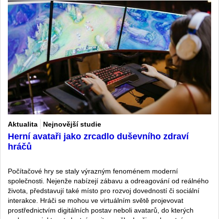
Aktualita
Nejnovější studie
Herní avataři jako zrcadlo duševního zdraví
hráčů
Počítačové hry se staly výrazným fenoménem moderní
společnosti. Nejenže nabízejí zábavu a odreagování od reálného
života, představují také místo pro rozvoj dovedností či sociální
interakce. Hráči se mohou ve virtuálním světě projevovat
prostřednictvím digitálních postav neboli avatarů, do kterých