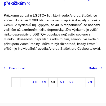
překážkám
Průzkumu zdraví u LGBTQ+ lidí, který vede Andrea Stašek, se
zúčastnilo téměř 3 300 lidí. Jedná se o největší dospělý vzorek v
Česku. Z výsledků mj. vyplývá, že 40 % respondentů se nachází
v silném až extrémním riziku depresivity. „Dle výzkumu je vyšší
riziko depresivity u LGBTQ+ populace nejčastěji spojeno s
minulou zkušeností, například s odmítnutím, šikanou ve škole či
přístupem vlastní rodiny. Může to být různorodé, každý životní
příběh je individuální,“ uvedla Andrea Stašek pro Českou televizi.
Předchozí
Další
1
…
48
49
50
51
52
…
73