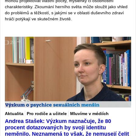
mohou projektovat vlastní pocity, myšlenky či osobnostní
charakteristiky. Zkoumání herního světa může sloužit jako vhled
do problémů a těžkostí, s jakými se v oblasti duševního zdraví
hráči potýkají ve skutečném životě.
Aktualita
Pro rodiče a učitele
Mluvíme v médiích
Andrea Stašek: Výzkum naznačuje, že 80
procent dotazovaných by svoji identitu
neměnilo. Neznamená to však, že nemusejí čelit