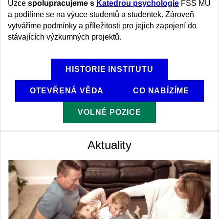
Úzce
spolupracujeme s
Katedrou psychologie
FSS MU
a podílíme se na výuce studentů a studentek. Zároveň
vytváříme podmínky a příležitosti pro jejich zapojení do
stávajících výzkumných projektů.
HISTORIE INSTITUTU
OTEVŘENÁ VĚDA
CO NABÍZÍME
VOLNÉ POZICE
Aktuality