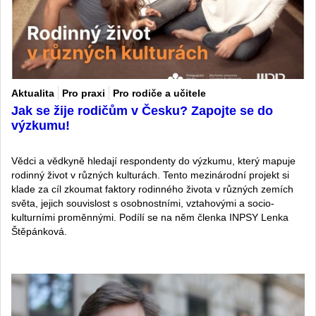
Aktualita
Pro praxi
Pro rodiče a učitele
Jak se žije rodičům v Česku? Zapojte se do
výzkumu!
Vědci a vědkyně hledají respondenty do výzkumu, který mapuje
rodinný život v různých kulturách. Tento mezinárodní projekt si
klade za cíl zkoumat faktory rodinného života v různých zemích
světa, jejich souvislost s osobnostními, vztahovými a socio-
kulturními proměnnými. Podílí se na něm členka INPSY Lenka
Štěpánková.