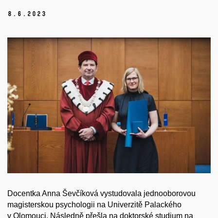
8.
6.
2023
Docentka Anna Ševčíková vystudovala jednooborovou
magisterskou psychologii na Univerzitě Palackého
v Olomouci. Následně přešla na doktorské studium na