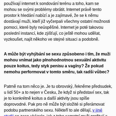
používají internet k sondování terénu a toho, kam se
mohou se svými problémy obrátit. Internet právě tento
prostor k hledání nabízí a je zajímavé, že se k němu
dostávají muži, kteří již vyčerpali všechny ostatní možnosti
pomoci, které byly neúspěšné. Internet je poté takovou
poslední instancí, kde zjišťují, co ještě mohou udělat,
vyzkoušet, najít někoho ve stejné situaci a podobně.
A může být vyhýbání se sexu způsobeno i tím, že muži
mohou vnímat jako plnohodnotnou sexuální aktivitu
pouze koitus, tedy styk penisu a vagíny? Že pokud
nemohu performovat v tomto směru, tak radši vůbec?
Patrně na tom něco je. Je tu obrovský, řekněme předsudek,
u lidí 50+ a to nejen v Česku, že když si představí sex, tak
je to konkrétně koitus a další aktivity jsou spíše
doprovodné. Pak pro ně může být složité si přerámovat
podobu partnerského sexu. Někteří to ale dělají,
v jiné