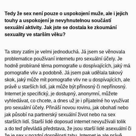
Tedy že sex není pouze o uspokojení muže, ale i jejich
touhy a uspokojení je nevyhnutelnou součástí
sexuální aktivity. Jak jste se dostala ke zkoumání
sexuality ve starším věku?
Ta story zatím je velmi jednoduchá. Já jsem se věnovala
problematice používaní internetu pro sexuální účely. Je
hodně probírané téma pornografie u dospívajících, jaký má
pornografie vliv a podobně. Já jsem pak udělala takový
skok, jaký může mít pornografie vliv ne u dospívajících, ale
právě u starších lidí, jak může být přínosný či nepřínosný.
Internet je specifický, je dostupný, anonymní, můžete
vyhledávat, co chcete, a dnes už je i přijatelné ho využívat
pro sexuální účely. Přináší novou rovinu, jak obohatí nebo
jak působí na partnerský sexuální život nebo na sex
starších lidí. Starší lidé doposud internet nevyužívali tolik
a do teď převládá představa, že jsou starší lidé asexuální či
že je sex v pozdní dospělosti tabu. Internet je ale právě