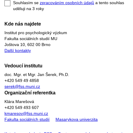
e-
Souhlasím se
zpracováním osobních údajů
a tento souhlas
mail
uděluji na 3
roky
Kde nás najdete
Institut pro psychologický výzkum
Fakulta sociálních studií MU
Joštova 10, 602 00 Brno
Další kontakty
Vedoucí institutu
doc. Mgr. et Mgr. Jan Šerek, Ph.D.
+420 549 49 4858
serek@fss.muni.cz
Organizační referentka
Klára Marešová
+420 549 493 607
kmaresov@fss.muni.cz
Fakulta sociálních studií
Masarykova univerzita