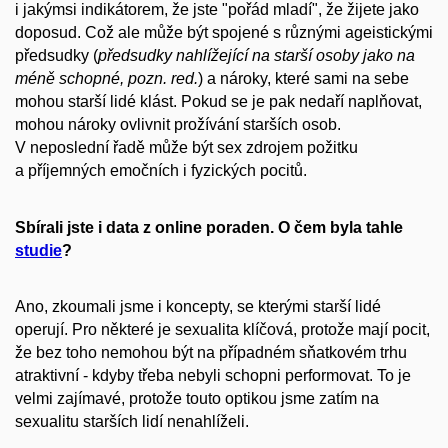
i jakýmsi indikátorem, že jste "pořád mladí", že žijete jako
doposud. Což ale může být spojené s různými ageistickými
předsudky (
předsudky nahlížející na starší osoby jako na
méně schopné, pozn. red.
) a nároky, které sami na sebe
mohou starší lidé klást. Pokud se je pak nedaří naplňovat,
mohou nároky ovlivnit prožívání starších osob.
V neposlední řadě může být sex zdrojem požitku
a příjemných emočních i fyzických pocitů.
Sbírali jste i data z online poraden. O čem byla tahle
studie
?
Ano, zkoumali jsme i koncepty, se kterými starší lidé
operují. Pro některé je sexualita klíčová, protože mají pocit,
že bez toho nemohou být na případném sňatkovém trhu
atraktivní - kdyby třeba nebyli schopni performovat. To je
velmi zajímavé, protože touto optikou jsme zatím na
sexualitu starších lidí nenahlíželi.