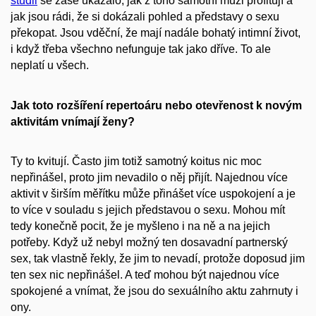
studii
se zase ukázalo, jak z toho samotní muži profitují a
jak jsou rádi, že si dokázali pohled a představy o sexu
překopat. Jsou vděční, že mají nadále bohatý intimní život,
i když třeba všechno nefunguje tak jako dříve. To ale
neplatí u všech.
Jak toto rozšíření repertoáru nebo otevřenost k novým
aktivitám vnímají ženy?
Ty to kvitují. Často jim totiž samotný koitus nic moc
nepřinášel, proto jim nevadilo o něj přijít. Najednou více
aktivit v širším měřítku může přinášet více uspokojení a je
to více v souladu s jejich představou o sexu. Mohou mít
tedy konečně pocit, že je myšleno i na ně a na jejich
potřeby. Když už nebyl možný ten dosavadní partnerský
sex, tak vlastně řekly, že jim to nevadí, protože doposud jim
ten sex nic nepřinášel. A teď mohou být najednou více
spokojené a vnímat, že jsou do sexuálního aktu zahrnuty i
ony.