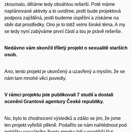
zkoumalo, děláme tedy obsáhlou rešerši. Poté máme
naplánované aktivity a to uvidíme, jestli bude projektová
podpora zajištěná, jestli budeme úspěšní a získáme na
sběr dat prostředky. Ono je to totiž velmi široké téma. A my
se tedy nyní zabýváme první částí a tou je právě rešerše.
Nedávno vám skončil tříletý projekt o sexualitě starších
osob.
Ano, tento projekt je ukončený a uzavřený a myslím, že se
nám tam mnohé věci povedly.
V rámci projektu jste publikovali 7 studií a dostali
ocenění Grantové agentury České republiky.
No, bylo to zhodnocení výsledků a zdálo se jim, že jsme
ten projekt vyřešili pěkně. Podařilo se nám nahlédnout pod
pokličku sexuálního života mnoha lidí v pozdější fázi