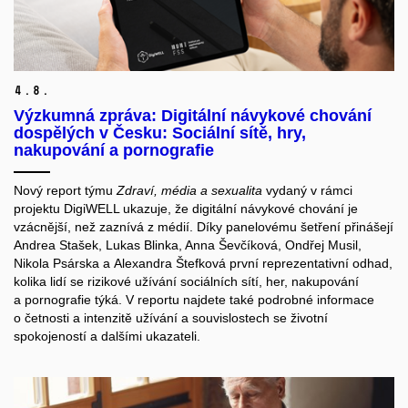
4.
8.
Výzkumná zpráva: Digitální návykové chování
dospělých v Česku: Sociální sítě, hry,
nakupování a pornografie
Nový report týmu
Zdraví, média a sexualita
vydaný v rámci
projektu DigiWELL ukazuje, že digitální návykové chování je
vzácnější, než zaznívá z médií. Díky panelovému šetření přinášejí
Andrea Stašek, Lukas Blinka, Anna Ševčíková, Ondřej Musil,
Nikola Psárska a Alexandra Štefková první reprezentativní odhad,
kolika lidí se rizikové užívání sociálních sítí, her, nakupování
a pornografie týká. V reportu najdete také podrobné informace
o četnosti a intenzitě užívání a souvislostech se životní
spokojeností a dalšími ukazateli.