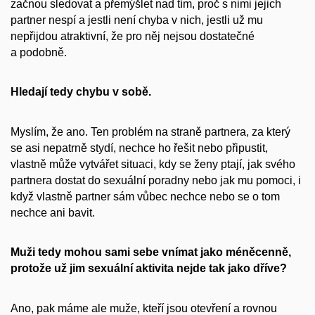
začnou sledovat a přemýšlet nad tím, proč s nimi jejich
partner nespí a jestli není chyba v nich, jestli už mu
nepřijdou atraktivní, že pro něj nejsou dostatečné
a podobně.
Hledají tedy chybu v sobě.
Myslím, že ano. Ten problém na straně partnera, za který
se asi nepatrně stydí, nechce ho řešit nebo připustit,
vlastně může vytvářet situaci, kdy se ženy ptají, jak svého
partnera dostat do sexuální poradny nebo jak mu pomoci, i
když vlastně partner sám vůbec nechce nebo se o tom
nechce ani bavit.
Muži tedy mohou sami sebe vnímat jako méněcenně,
protože už jim sexuální aktivita nejde tak jako dříve?
Ano, pak máme ale muže, kteří jsou otevření a rovnou