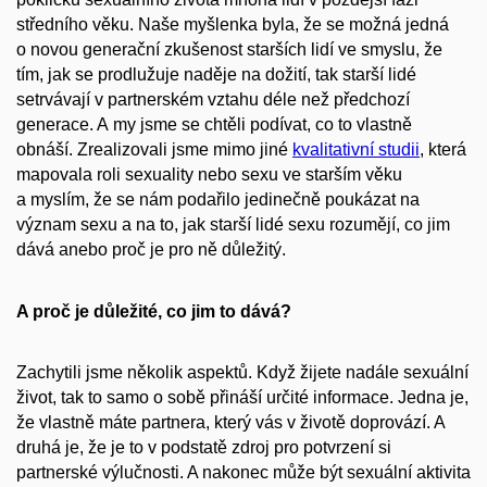
středního věku. Naše myšlenka byla, že se možná jedná
o novou generační zkušenost starších lidí ve smyslu, že
tím, jak se prodlužuje naděje na dožití, tak starší lidé
setrvávají v partnerském vztahu déle než předchozí
generace. A my jsme se chtěli podívat, co to vlastně
obnáší. Zrealizovali jsme mimo jiné
kvalitativní studii
, která
mapovala roli sexuality nebo sexu ve starším věku
a myslím, že se nám podařilo jedinečně poukázat na
význam sexu a na to, jak starší lidé sexu rozumějí, co jim
dává anebo proč je pro ně důležitý.
A proč je důležité, co jim to dává?
Zachytili jsme několik aspektů. Když žijete nadále sexuální
život, tak to samo o sobě přináší určité informace. Jedna je,
že vlastně máte partnera, který vás v životě doprovází. A
druhá je, že je to v podstatě zdroj pro potvrzení si
partnerské výlučnosti. A nakonec může být sexuální aktivita