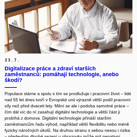
23.
7.
Digitalizace práce a zdraví starších
zaměstnanců: pomáhají technologie, anebo
škodí?
Populace stárne a spolu s tím se prodlužuje i pracovní život – lidé
nad 55 let dnes tvoří v Evropské unii výrazně větší podíl pracovní
síly než před dvaceti lety. Mění se ale i podoba samotné práce –
čím dál víc do ní zasahují digitální technologie a větší část jí
probíhá z domova.
Digitální technologie přináší starším
zaměstnancům řadu výhod, například větší flexibilitu nebo méně
fyzicky náročných úkolů. Na druhou stranu s sebou nesou i rizika
– především dlouhé sezení u obrazovky může mít negativní