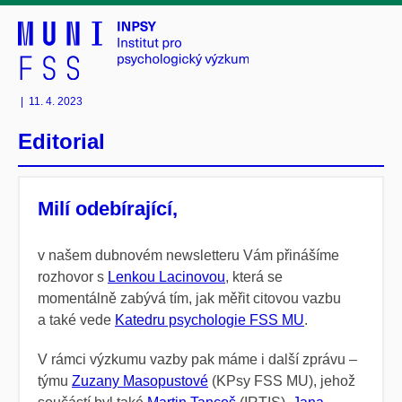
|
11. 4. 2023
Editorial
Milí odebírající,
v našem dubnovém newsletteru Vám přinášíme
rozhovor s
Lenkou Lacinovou
, která se
momentálně zabývá tím, jak měřit citovou vazbu
a také vede
Katedru psychologie FSS MU
.
V rámci výzkumu vazby pak máme i další zprávu –
týmu
Zuzany Masopustové
(KPsy FSS MU), jehož