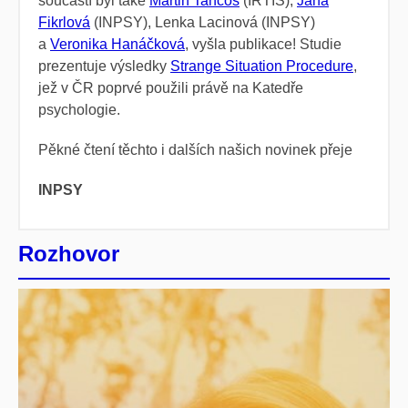
součástí byl také
Martin Tancoš
(IRTIS),
Jana
Fikrlová
(INPSY), Lenka Lacinová (INPSY)
a
Veronika Hanáčková
, vyšla publikace! Studie
prezentuje výsledky
Strange Situation Procedure
,
jež v ČR poprvé použili právě na Katedře
psychologie.
Pěkné čtení těchto i dalších našich novinek přeje
INPSY
Rozhovor