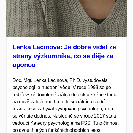
Lenka Lacinová: Je dobré vidět ze
strany výzkumníka, co se děje za
oponou
Doc. Mgr. Lenka Lacinová, Ph.D. vystudovala
psychologii a hudební vědu. V roce 1998 se po
rodičovské dovolené vrátila do doktorského studia
na nově založenou Fakultu sociálních studií
a začala se zabývat vývojovou psychologií, které
se věnuje dodnes. Následně se v roce 2017 stala
vedoucí Katedry psychologie na FSS. Tuto činnost
po dvou tříletých funkčních obdobích letos