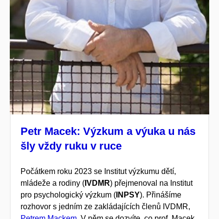
Petr Macek: Výzkum a výuka u nás
šly vždy ruku v ruce
Počátkem roku 2023 se Institut výzkumu dětí,
mládeže a rodiny (
IVDMR
) přejmenoval na Institut
pro psychologický výzkum (
INPSY
). Přinášíme
rozhovor s jedním ze zakládajících členů IVDMR,
Petrem Mackem
. V něm se dozvíte, co prof. Macek