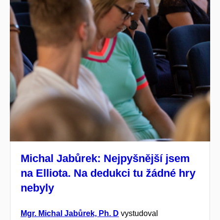
Michal Jabůrek: Nejpyšnější jsem
na Elliota. Na dedukci tu žádné hry
nebyly
Mgr. Michal Jabůrek, Ph. D
vystudoval