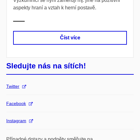
Výzkumníci se nyní zaměřují mj. jiné na pozitivní
aspekty hraní a vztah k herní postavě.
Číst více
Sledujte nás na sítích!
Twitter
Facebook
Instagram
Případné dotazy a podněty směřujte na