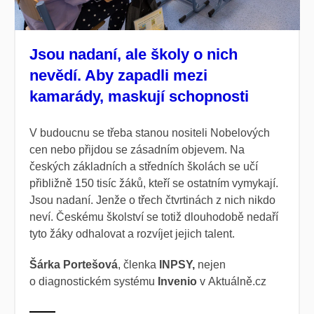
Jsou nadaní, ale školy o nich
nevědí. Aby zapadli mezi
kamarády, maskují schopnosti
V budoucnu se třeba stanou nositeli Nobelových
cen nebo přijdou se zásadním objevem. Na
českých základních a středních školách se učí
přibližně 150 tisíc žáků, kteří se ostatním vymykají.
Jsou nadaní. Jenže o třech čtvrtinách z nich nikdo
neví. Českému školství se totiž dlouhodobě nedaří
tyto žáky odhalovat a rozvíjet jejich talent.
Šárka
Portešová
, členka
INPSY,
nejen
o diagnostickém systému
Invenio
v Aktuálně.cz