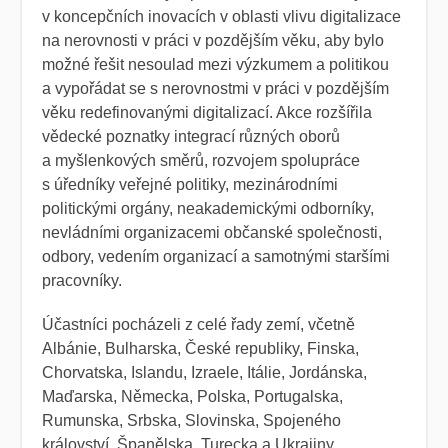
v koncepčních inovacích v oblasti vlivu digitalizace
na nerovnosti v práci v pozdějším věku, aby bylo
možné řešit nesoulad mezi výzkumem a politikou
a vypořádat se s nerovnostmi v práci v pozdějším
věku redefinovanými digitalizací. Akce rozšířila
vědecké poznatky integrací různých oborů
a myšlenkových směrů, rozvojem spolupráce
s úředníky veřejné politiky, mezinárodními
politickými orgány, neakademickými odborníky,
nevládními organizacemi občanské společnosti,
odbory, vedením organizací a samotnými staršími
pracovníky.
Účastníci pocházeli z celé řady zemí, včetně
Albánie, Bulharska, České republiky, Finska,
Chorvatska, Islandu, Izraele, Itálie, Jordánska,
Maďarska, Německa, Polska, Portugalska,
Rumunska, Srbska, Slovinska, Spojeného
království, Španělska, Turecka a Ukrajiny.