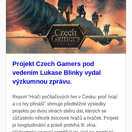
Projekt Czech Gamers pod
vedením Lukase Blinky vydal
výzkumnou zprávu.
Report "Hráči počítačových her v Česku: proč hrají
a co hry přináší" shrnuje předběžné výsledky
projektu po dvou vlnách sběru dat, kterých se
zůčastnilo několik tisicovek hráčů a hráček. Projekt
je longitudinální a právě probíhá III. vlna.