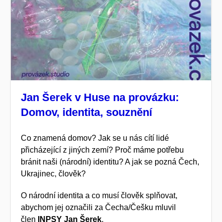
Jan Šerek v Huse na provázku:
Domov, identita, souznění
Co znamená domov? Jak se u nás cítí lidé
přicházející z jiných zemí?
Proč máme potřebu
bránit naši (národní) identitu?
A jak se pozná Čech,
Ukrajinec, člověk?
O n
árodní identita a co musí člověk splňovat,
abychom jej označili za Čecha/Češku mluvil
člen
INPSY Jan Šerek
.