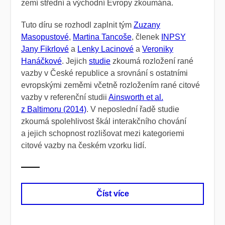
zemí střední a východní Evropy zkoumána.
Tuto díru se rozhodl zaplnit tým
Zuzany
Masopustové
,
Martina Tancoše
, členek
INPSY
Jany Fikrlové
a
Lenky Lacinové
a
Veroniky
Hanáčkové
. Jejich
studie
zkoumá rozložení rané
vazby
v České republice a srovnání s ostatními
evropskými zeměmi včetně rozložením rané citové
vazby v referenční studii
Ainsworth et al.
z Baltimoru (2014)
. V neposlední řadě studie
zkoumá spolehlivost škál interakčního chování
a jejich schopnost rozlišovat mezi kategoriemi
citové vazby na českém vzorku lidí.
Číst více