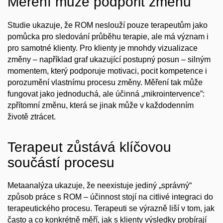
Měření může podpořit změnu
Studie ukazuje, že ROM neslouží pouze terapeutům jako
pomůcka pro sledování průběhu terapie, ale má význam i
pro samotné klienty. Pro klienty je mnohdy vizualizace
změny – například graf ukazující postupný posun – silným
momentem, který podporuje motivaci, pocit kompetence i
porozumění vlastnímu procesu změny. Měření tak může
fungovat jako jednoduchá, ale účinná
„mikrointervence”
:
zpřítomní změnu, která se jinak může v každodenním
životě ztrácet.
Terapeut zůstává klíčovou
součástí procesu
Metaanalýza ukazuje, že neexistuje jediný „správný“
způsob práce s ROM – účinnost stojí na citlivé integraci do
terapeutického procesu. Terapeuti se výrazně liší v tom, jak
často a co konkrétně měří, jak s klienty výsledky probírají