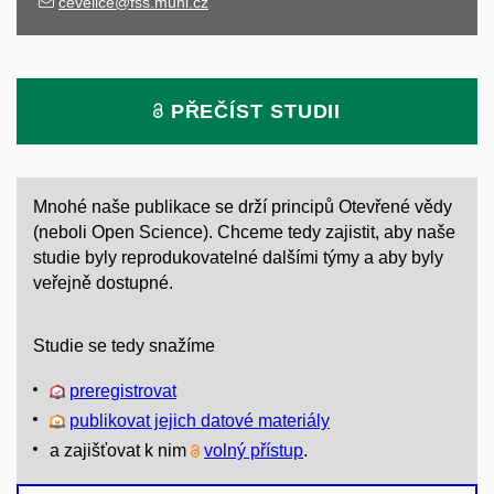
cevelice@fss.muni.cz
PŘEČÍST STUDII
Mnohé naše publikace se drží principů Otevřené vědy
(neboli Open Science). Chceme tedy zajistit, aby naše
studie byly reprodukovatelné dalšími týmy a aby byly
veřejně dostupné.
Studie se tedy snažíme
preregistrovat
publikovat jejich datové materiály
a zajišťovat k nim
volný přístup
.