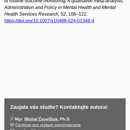
of routine outcome monitoring: A qualitative meta-analysis.
Administration and Policy in Mental Health and Mental
Health Services Research, 52
, 106–122.
https://doi.org/10.1007/s10488-024-01348-4
Zaujala vás studie? Kontaktujte autora!
Mgr.
Michal Čevelíček
, Ph.D.
Centrum pro výzkum psychoterapie