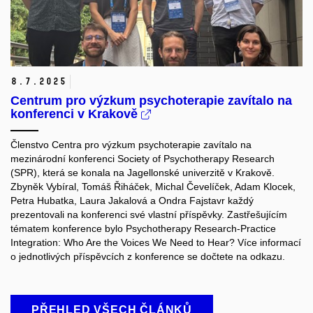
8.
7.
2025
Centrum pro výzkum psychoterapie zavítalo na
konferenci v Krakově
Členstvo Centra pro výzkum psychoterapie zavítalo na
mezinárodní konferenci Society of Psychotherapy Research
(SPR), která se konala na Jagellonské univerzitě v Krakově.
Zbyněk Vybíral, Tomáš Řiháček, Michal Čevelíček, Adam Klocek,
Petra Hubatka, Laura Jakalová a Ondra Fajstavr každý
prezentovali na konferenci své vlastní příspěvky. Zastřešujícím
tématem konference bylo
Psychotherapy Research-Practice
Integration: Who Are the Voices We Need to Hear? Více informací
o jednotlivých příspěvcích z konference se dočtete na odkazu.
PŘEHLED VŠECH ČLÁNKŮ