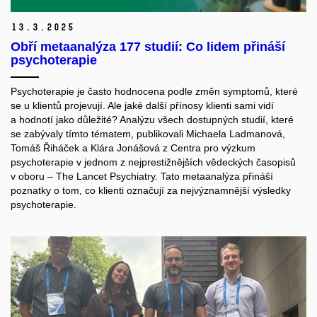
13.
3.
2025
Obří metaanalýza 177 studií: Co lidem přináší
psychoterapie
Psychoterapie je často hodnocena podle změn symptomů, které
se u klientů projevují. Ale jaké další přínosy klienti sami vidí
a hodnotí jako důležité? Analýzu všech dostupných studií, které
se zabývaly tímto tématem, publikovali Michaela Ladmanová,
Tomáš Řiháček a Klára Jonášová z Centra pro výzkum
psychoterapie v jednom z nejprestižnějších vědeckých časopisů
v oboru – The Lancet Psychiatry. Tato metaanalýza přináší
poznatky o tom, co klienti označují za nejvýznamnější výsledky
psychoterapie.