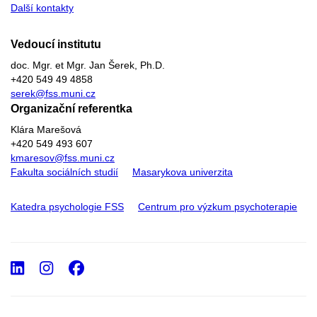
Další kontakty
Vedoucí institutu
doc. Mgr. et Mgr. Jan Šerek, Ph.D.
+420 549 49 4858
serek@fss.muni.cz
Organizační referentka
Klára Marešová
+420 549 493 607
kmaresov@fss.muni.cz
Fakulta sociálních studií
Masarykova univerzita
Katedra psychologie FSS
Centrum pro výzkum psychoterapie
LinkedIn
Instagram
Facebook