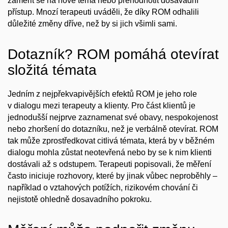
zaměřit se na nové téma nebo přehodnotit dosavadní
přístup. Mnozí terapeuti uváděli, že díky ROM odhalili
důležité změny dříve, než by si jich všimli sami.
Dotazník? ROM pomáhá otevírat
složitá témata
Jedním z nejpřekvapivějších efektů ROM je jeho role
v dialogu mezi terapeuty a klienty. Pro část klientů je
jednodušší nejprve zaznamenat své obavy, nespokojenost
nebo zhoršení do dotazníku, než je verbálně otevírat. ROM
tak může zprostředkovat citlivá témata, která by v běžném
dialogu mohla zůstat neotevřená nebo by se k nim klienti
dostávali až s odstupem. Terapeuti popisovali, že měření
často iniciuje rozhovory, které by jinak vůbec neproběhly –
například o vztahových potížích, rizikovém chování či
nejistotě ohledně dosavadního pokroku.