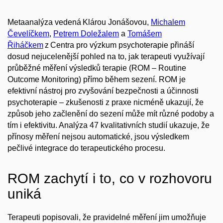
Metaanalýza vedená Klárou Jonášovou,
Michalem
Čevelíčkem
,
Petrem Doležalem
a
Tomášem
Řiháčkem
z Centra pro výzkum psychoterapie přináší
dosud nejucelenější pohled na to, jak terapeuti využívají
průběžné měření výsledků terapie (ROM – Routine
Outcome Monitoring) přímo během sezení. ROM je
efektivní nástroj pro zvyšování bezpečnosti a účinnosti
psychoterapie – zkušenosti z praxe nicméně ukazují, že
způsob jeho začlenění do sezení může mít různé podoby a
tím i efektivitu. Analýza 47 kvalitativních studií ukazuje, že
přínosy měření nejsou automatické, jsou výsledkem
pečlivé integrace do terapeutického procesu
.
ROM zachytí i to, co v rozhovoru
uniká
Terapeuti popisovali, že pravidelné měření jim umožňuje