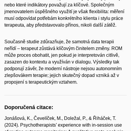
nebo které indikátory považují za klíčové. Společným
jmenovatelem úspěšného využití je však flexibilita: měření
musí odpovídat potřebám konkrétního klienta i stylu práce
terapeuta, aby představovalo přínos, nikoli další zátěž.
Současně studie zdůrazňuje, že samotná data terapii
neřídí – terapeut zůstává klíčovým činitelem změny. ROM
může proces obohatit, jen pokud je interpretován citlivě,
zasazen do kontextu a využíván v dialogu. Výsledky tak
podporují závěr, že moderní nástroje nejsou autonomním
zlepšovákem terapie; jejich skutečný dopad vzniká až v
propojení s terapeutickým vztahem.
Doporučená citace:
Jonášová, K., Čevelíček, M., Doležal, P., & Řiháček, T.
(2024). Psychotherapists’ experience with in-session use