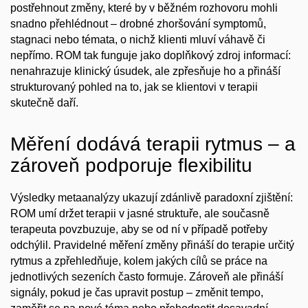
postřehnout změny, které by v běžném rozhovoru mohli
snadno přehlédnout – drobné zhoršování symptomů,
stagnaci nebo témata, o nichž klienti mluví váhavě či
nepřímo. ROM tak funguje jako doplňkový zdroj informací:
nenahrazuje klinický úsudek, ale zpřesňuje ho a přináší
strukturovaný pohled na to, jak se klientovi v terapii
skutečně daří.
Měření dodává terapii rytmus – a
zároveň podporuje flexibilitu
Výsledky metaanalýzy ukazují zdánlivě paradoxní zjištění:
ROM umí držet terapii v jasné struktuře, ale současně
terapeuta povzbuzuje, aby se od ní v případě potřeby
odchýlil. Pravidelné měření změny přináší do terapie určitý
rytmus a zpřehledňuje, kolem jakých cílů se práce na
jednotlivých sezeních často formuje. Zároveň ale přináší
signály, pokud je čas upravit postup – změnit tempo,