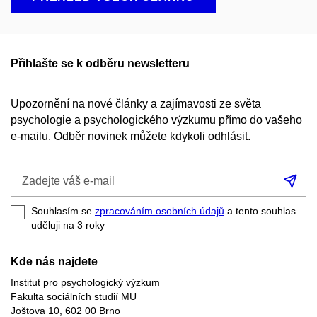
Přihlašte se k odběru newsletteru
Upozornění na nové články a zajímavosti ze světa
psychologie a psychologického výzkumu přímo do vašeho
e-mailu. Odběr novinek můžete kdykoli odhlásit.
Zadejte
Při
váš
se
e-
Souhlasím se
zpracováním osobních údajů
a tento souhlas
mail
uděluji na 3
roky
Kde nás najdete
Institut pro psychologický výzkum
Fakulta sociálních studií MU
Joštova 10, 602 00 Brno